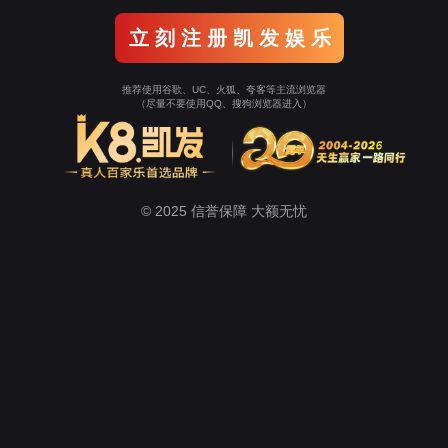
立 刻 注 册 凯 发 娱 乐
推荐使用谷歌、UC、火狐、夸客等主流浏览器
（尽量不要使用QQ、搜狗浏览器进入）
© 2025 信誉保障 大额无忧